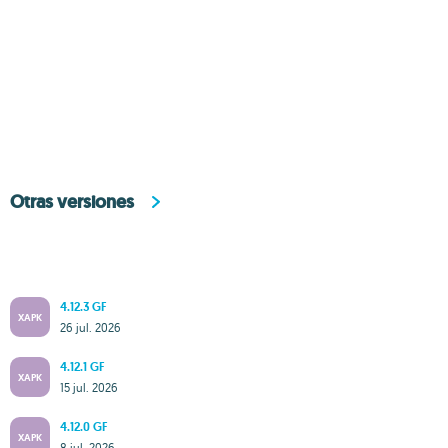
Otras versiones
4.12.3 GF
XAPK
26 jul. 2026
4.12.1 GF
XAPK
15 jul. 2026
4.12.0 GF
XAPK
8 jul. 2026