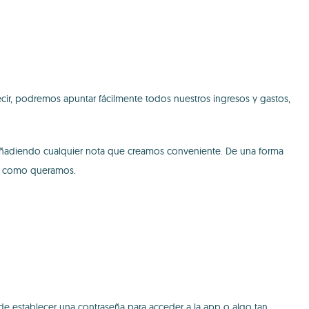
decir, podremos apuntar fácilmente todos nuestros ingresos y gastos,
añadiendo cualquier nota que creamos conveniente. De una forma
ión como queramos.
 de establecer una contraseña para acceder a la app o algo tan