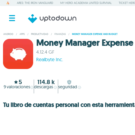
ARES: THE IRON VANGUARD
MY HERO ACADEMIA UNITED SURVIVAL
TICKET HER
ANDROID
/
APPS
/
PRODUCTIVIDAD
/
FINANZAS
/
MONEY MANAGER EXPENSE AND BUDGET
Money Manager Expense 
4.12.4 GF
Realbyte Inc.
5
114.8 k
9
valoraciones
descargas
seguridad
Tu libro de cuentas personal con esta herramient