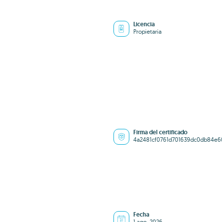
Licencia
Propietaria
Firma del certificado
4a2481cf0761d701639dc0db84e6
Fecha
1 ago. 2026