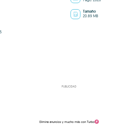
Tamaño
20.89 MB
5
PUBLICIDAD
Elimina anuncios y mucho más con Turbo