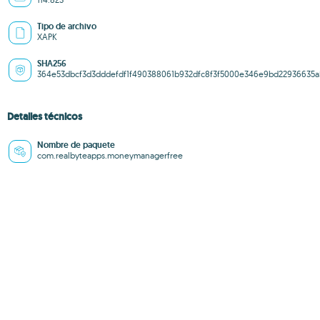
Tipo de archivo
XAPK
SHA256
364e53dbcf3d3dddefdf1f490388061b932dfc8f3f5000e346e9bd22936635a
Detalles técnicos
Nombre de paquete
com.realbyteapps.moneymanagerfree