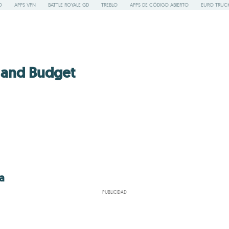
O
APPS VPN
BATTLE ROYALE GD
TREBLO
APPS DE CÓDIGO ABIERTO
EURO TRUCK
and Budget
a
PUBLICIDAD